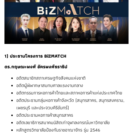
1) ประธานโครงการ BiZMATCH
ดร.กฤษณะพงศ์ อัครพงศ์ธราธิป
อดีตสมาชิกสภาเศรษฐกิจสังคมแห่งชาติ
อดีตผู้พิพากษาสมทบศาลแรงงานกลาง
อดีตกรรมการหอการค้าไทยและสภาหอการค้าแห่งประเทศไทย
อดีตประธานกลุ่มหอการค้าจังหวัด (สมุทรสาคร, สมุทรสงคราม,
เพชรบุรี และประจวบคีรีขันทร์)
อดีตประธานหอการค้าสมุทรสาคร
อดีตเลขาธิการสมาคมนิสิตเก่าจุฬาลงกรณ์มหาวิทยาลัย
หลักสูตรวิทยาลัยป้องกันราชอาณาจักร รุ่น 2546